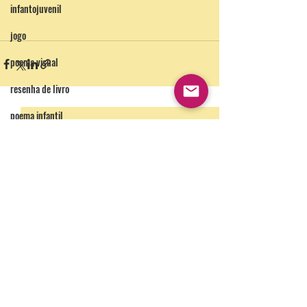
infantojuvenil
jogo
poema visual
resenha de livro
poema infantil
Inicio
Sem categoria
ler para seu filho
TV/Teatro
tecnologia
slime
Como fazer um
Historinhas