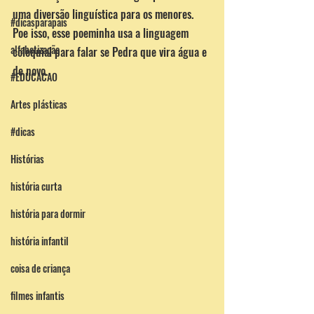
uma diversão linguística para os menores. 
#dicasparapais
Poe isso, esse poeminha usa a linguagem 
alfabetização
coloquial para falar se Pedra que vira água e 
de novo.
#EDUCACAO
Artes plásticas
#dicas
Histórias
história curta
história para dormir
história infantil
coisa de criança
filmes infantis