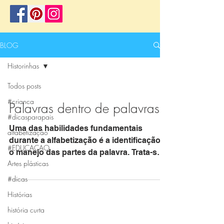
BLOG
Historinhas
Todos posts
#crianca
Palavras dentro de palavras
#dicasparapais
Uma das habilidades fundamentais
alfabetização
durante a alfabetização é a identificação e
#EDUCACAO
o manejo das partes da palavra. Trata-se
Artes plásticas
de uma verdadeira...
#dicas
Histórias
história curta