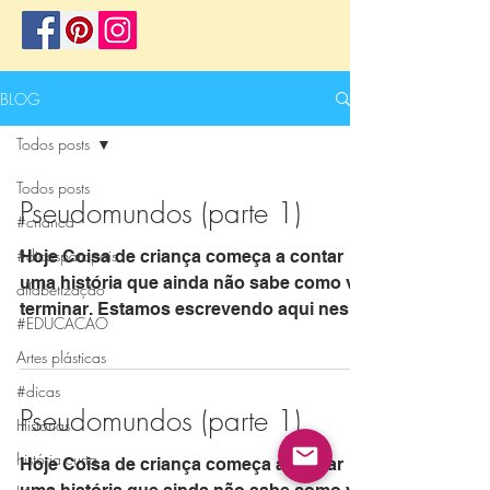
BLOG
Todos posts
Todos posts
Pseudomundos (parte 1)
#crianca
#dicasparapais
Hoje Coisa de criança começa a contar
uma história que ainda não sabe como vai
alfabetização
terminar. Estamos escrevendo aqui neste
#EDUCACAO
blog, enquanto...
Artes plásticas
#dicas
Pseudomundos (parte 1)
Histórias
história curta
Hoje Coisa de criança começa a contar