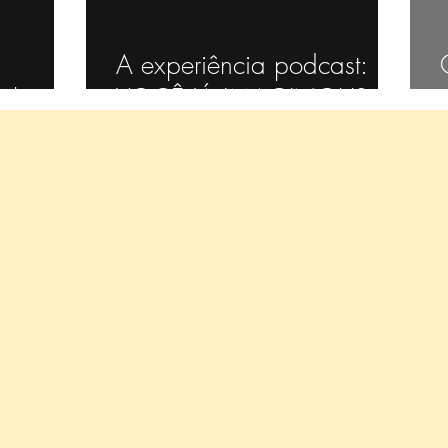
enha de livro
poema infantil
Inicio
A experiência podcast:
el
VOCÊ JÁ IMAGINOU?
TV/Teatro
tecnologia
slime
Hist
s coisinhas