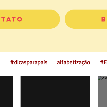
ntato
B
a
#dicasparapais
alfabetização
#E
icas
Histórias
história curta
hist
oisa de criança
filmes infantis
infan