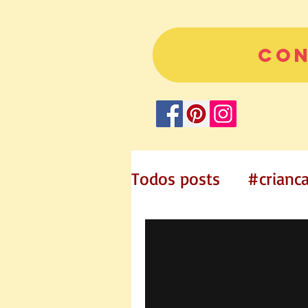
co
Todos posts
#crianc
Artes plásticas
#d
história infantil
c