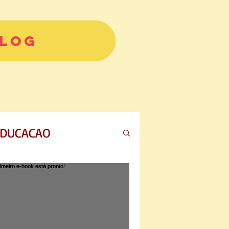
LOG
DUCACAO
ória para dormir
tojuvenil
jogo