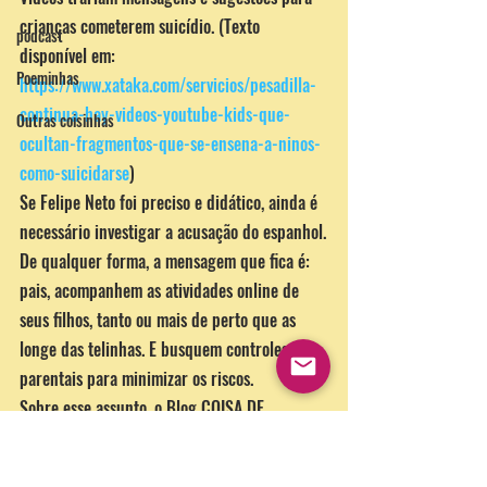
crianças cometerem suicídio. (Texto 
podcast
disponível em: 
Poeminhas
https://www.xataka.com/servicios/pesadilla-
continua-hay-videos-youtube-kids-que-
Outras coisinhas
ocultan-fragmentos-que-se-ensena-a-ninos-
como-suicidarse
)
Se Felipe Neto foi preciso e didático, ainda é 
necessário investigar a acusação do espanhol.
De qualquer forma, a mensagem que fica é: 
pais, acompanhem as atividades online de 
seus filhos, tanto ou mais de perto que as 
longe das telinhas. E busquem controles 
parentais para minimizar os riscos.
Sobre esse assunto, o Blog COISA DE 
CRIANÇA já escreveu a respeito. E vai voltar 
em breve.