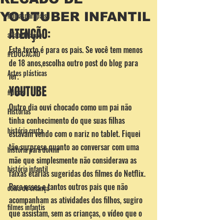
YOUTUBER INFANTIL
#dicasparapais
ATENÇÃO:
alfabetização
Este texto é para os pais. Se você tem menos 
#EDUCACAO
de 18 anos,escolha outro post do blog para 
Artes plásticas
ler.
YOUTUBE
#dicas
Outro dia ouvi chocado como um pai não 
Histórias
tinha conhecimento do que suas filhas 
história curta
estavam vendo com o nariz no tablet. Fiquei 
tão surpreso quanto ao conversar com uma 
história para dormir
mãe que simplesmente não considerava as 
história infantil
faixas etárias sugeridas dos filmes do Netflix.
Para esses e tantos outros pais que não 
coisa de criança
acompanham as atividades dos filhos, sugiro 
filmes infantis
que assistam, sem as crianças, o vídeo que o 