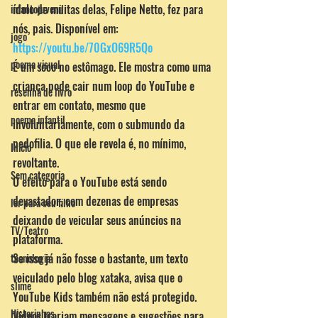
ídolo de muitas delas, Felipe Netto, fez para 
infantojuvenil
nós, pais. Disponível em: 
jogo
https://youtu.be/70GxO69R5Qo
poema visual
É um soco no estômago. Ele mostra como uma 
criança pode cair num loop do YouTube e 
resenha de livro
entrar em contato, mesmo que 
poema infantil
involuntariamente, com o submundo da 
pedofilia. O que ele revela é, no mínimo, 
Inicio
revoltante.
Sem categoria
O efeito para o YouTube está sendo 
devastador, com dezenas de empresas 
ler para seu filho
deixando de veicular seus anúncios na 
TV/Teatro
plataforma.
Se isso já não fosse o bastante, um texto 
tecnologia
veiculado pelo blog xataka, avisa que o 
slime
YouTube Kids também não está protegido. 
Historinhas
Vídeos trariam mensagens e sugestões para 