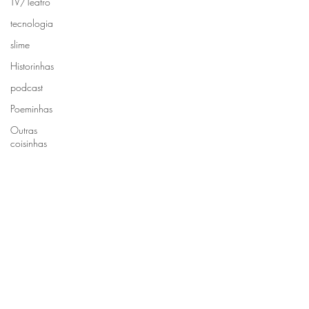
TV/Teatro
tecnologia
slime
Historinhas
podcast
Poeminhas
Outras
coisinhas