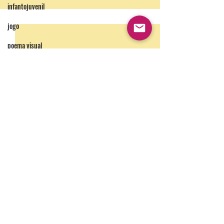
infantojuvenil
jogo
poema visual
resenha de livro
poema infantil
Inicio
Sem categoria
ler para seu filho
TV/Teatro
Como fazer um
poema visual infantil
tecnologia
(parte 1)
Vou começar com este artigo uma
Comentários
slime
série de reflexões sobre poemas
visuais infantis. Não quero com
Historinhas