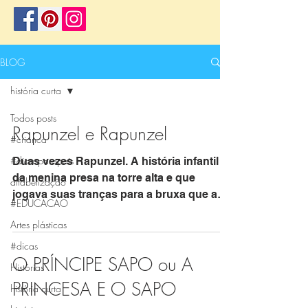
BLOG
história curta
Todos posts
Rapunzel e Rapunzel
#crianca
#dicasparapais
Duas vezes Rapunzel. A história infantil
da menina presa na torre alta e que
alfabetização
jogava suas tranças para a bruxa que a
#EDUCACAO
mantinha trancafiada...
Artes plásticas
#dicas
O PRÍNCIPE SAPO ou A
Histórias
PRINCESA E O SAPO
história curta